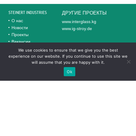
STEINERT INDUSTRIES
ДРУГИЕ ПРОЕКТЫ
О нас
www.interglass.kg
Новости
www.ig-stroy.de
Проекты
Вакансии
Контакты
We use cookies to ensure that we give you the best
experience on our website. If you continue to use this site we
will assume that you are happy with it.
Реализованные проекты в Узбекистане
Ok
ТЕХНОИНВЕСТ-СТ
«ТЕХНОИНВЕСТ-СТ» – дочернее предприятие
немецкой Steinert Industries GmbH, лидер по
производству и переработке стекла в Узбекистане.
texnoinvest.uz
ВКУСНЫЙ ХЛЕБ
«Вкусный хлеб» успешно модернизировало
производство, специализируется на хлебобулочных
изделиях, соответствующих стандартам качества.